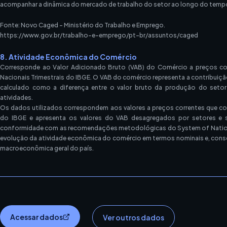
acompanhar a dinâmica do mercado de trabalho do setor ao longo do temp
Fonte: Novo Caged – Ministério do Trabalho e Emprego.
https://www.gov.br/trabalho-e-emprego/pt-br/assuntos/caged
8. Atividade Econômica do Comércio
Corresponde ao Valor Adicionado Bruto (VAB) do Comércio a preços co
Nacionais Trimestrais do IBGE. O VAB do comércio representa a contribuiçã
calculado como a diferença entre o valor bruto da produção do seto
atividades.
Os dados utilizados correspondem aos valores a preços correntes que c
do IBGE e apresenta os valores do VAB desagregados por setores e s
conformidade com as recomendações metodológicas do System of National
evolução da atividade econômica do comércio em termos nominais e, cons
macroeconômica geral do país.
Acessar dados
Ver outros dados