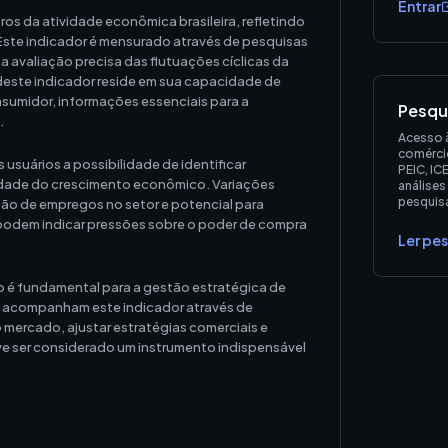
Entrar
os da atividade econômica brasileira, refletindo
Este indicador é mensurado através de pesquisas
a avaliação precisa das flutuações cíclicas da
este indicador reside em sua capacidade de
umidor, informações essenciais para a
Pesqu
.
Acesso à
comércio
usuários a possibilidade de identificar
PEIC, IC
lidade do crescimento econômico. Variações
análises
pesquisa
ão de empregos no setor e potencial para
 podem indicar pressões sobre o poder de compra
Ler pe
é fundamental para a gestão estratégica de
ue acompanham este indicador através de
mercado, ajustar estratégias comerciais e
eve ser considerado um instrumento indispensável