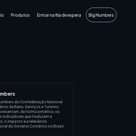
io
Produtos
Entrar na fila de espera
Big Numbers
umbers
Numbers da Confederação Nacional
rcio de Bens, Serviços e Turismo
presentam, de forma sintética, os
is indicadores que traduzem a
, o impacto e a relevância
ional do Sistema Comércio no Brasil.