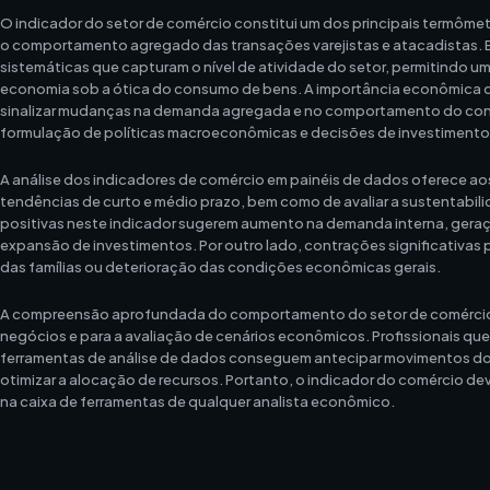
O indicador do setor de comércio constitui um dos principais termômetr
o comportamento agregado das transações varejistas e atacadistas. 
sistemáticas que capturam o nível de atividade do setor, permitindo um
economia sob a ótica do consumo de bens. A importância econômica d
sinalizar mudanças na demanda agregada e no comportamento do cons
formulação de políticas macroeconômicas e decisões de investimento
A análise dos indicadores de comércio em painéis de dados oferece aos 
tendências de curto e médio prazo, bem como de avaliar a sustentabi
positivas neste indicador sugerem aumento na demanda interna, geraç
expansão de investimentos. Por outro lado, contrações significativas
das famílias ou deterioração das condições econômicas gerais.
A compreensão aprofundada do comportamento do setor de comércio 
negócios e para a avaliação de cenários econômicos. Profissionais q
ferramentas de análise de dados conseguem antecipar movimentos do 
otimizar a alocação de recursos. Portanto, o indicador do comércio d
na caixa de ferramentas de qualquer analista econômico.