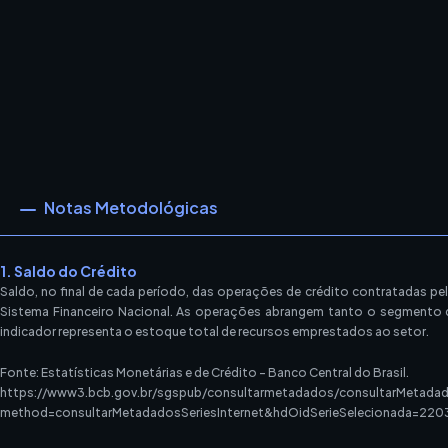
Notas Metodológicas
1. Saldo do Crédito
Saldo, no final de cada período, das operações de crédito contratadas pe
Sistema Financeiro Nacional. As operações abrangem tanto o segmento de
indicador representa o estoque total de recursos emprestados ao setor.
Fonte: Estatísticas Monetárias e de Crédito – Banco Central do Brasil.
https://www3.bcb.gov.br/sgspub/consultarmetadados/consultarMetadad
method=consultarMetadadosSeriesInternet&hdOidSerieSelecionada=220