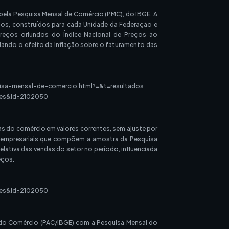
 pela Pesquisa Mensal de Comércio (PMC), do IBGE. A
eços, construídos para cada Unidade da Federação e
preços oriundos do Índice Nacional de Preços ao
olando o efeito da inflação sobre o faturamento das
uisa-mensal-de-comercio.html?=&t=resultados
lhes&id=2102050
as do comércio em valores correntes, sem ajuste por
s empresariais que compõem a amostra da Pesquisa
relativa das vendas do setor no período, influenciada
eços.
lhes&id=2102050
do Comércio (PAC/IBGE) com a Pesquisa Mensal do