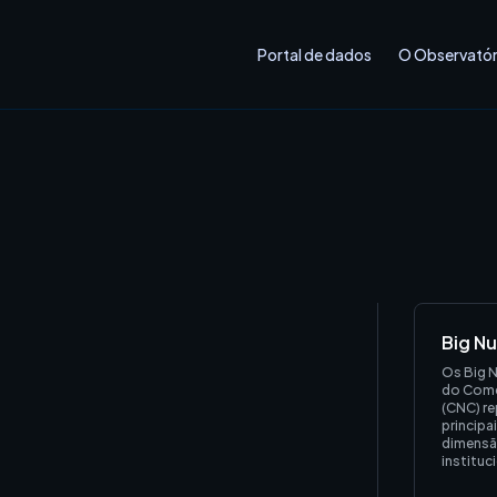
Portal de dados
O Observatór
Big N
Os Big 
do Comé
(CNC) re
principa
dimensão
instituc