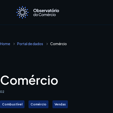
Ir
para
o
conteúdo
Home
Portal de dados
Comércio
Comércio
02
Combustível
Comércio
Vendas