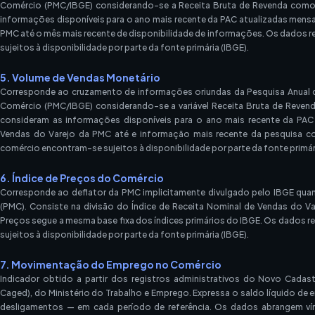
Comércio (PMC/IBGE) considerando-se a Receita Bruta de Revenda como 
informações disponíveis para o ano mais recente da PAC atualizadas mensa
PMC até o mês mais recente de disponibilidade de informações. Os dados 
sujeitos à disponibilidade por parte da fonte primária (IBGE).
5. Volume de Vendas Monetário
Corresponde ao cruzamento de informações oriundas da Pesquisa Anual 
Comércio (PMC/IBGE) considerando-se a variável Receita Bruta de Revend
consideram as informações disponíveis para o ano mais recente da PAC
Vendas do Varejo da PMC até e informação mais recente da pesquisa co
comércio encontram-se sujeitos à disponibilidade por parte da fonte primári
6. Índice de Preços do Comércio
Corresponde ao deflator da PMC implicitamente divulgado pelo IBGE qua
(PMC). Consiste na divisão do Índice de Receita Nominal de Vendas do Va
Preços segue a mesma base fixa dos índices primários do IBGE. Os dados 
sujeitos à disponibilidade por parte da fonte primária (IBGE).
7. Movimentação do Emprego no Comércio
Indicador obtido a partir dos registros administrativos do Novo Cad
Caged), do Ministério do Trabalho e Emprego. Expressa o saldo líquido 
desligamentos — em cada período de referência. Os dados abrangem vín