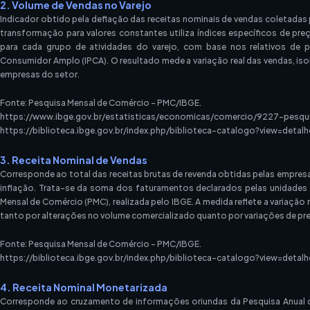
2. Volume de Vendas no Varejo
Indicador obtido pela deflação das receitas nominais de vendas coletadas
transformação para valores constantes utiliza índices específicos de pr
para cada grupo de atividades do varejo, com base nos relativos de 
Consumidor Amplo (IPCA). O resultado mede a variação real das vendas, is
empresas do setor.
Fonte: Pesquisa Mensal de Comércio – PMC/IBGE.
https://www.ibge.gov.br/estatisticas/economicas/comercio/9227-pesq
https://biblioteca.ibge.gov.br/index.php/biblioteca-catalogo?view=deta
3. Receita Nominal de Vendas
Corresponde ao total das receitas brutas de revenda obtidas pelas empres
inflação. Trata-se da soma dos faturamentos declarados pelas unidade
Mensal de Comércio (PMC), realizada pelo IBGE. A medida reflete a variação 
tanto por alterações no volume comercializado quanto por variações de pr
Fonte: Pesquisa Mensal de Comércio – PMC/IBGE.
https://biblioteca.ibge.gov.br/index.php/biblioteca-catalogo?view=deta
4. Receita Nominal Monetarizada
Corresponde ao cruzamento de informações oriundas da Pesquisa Anual 